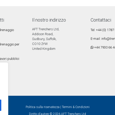
tti
Il nostro indirizzo
Contattaci
AFT Trenchers Ltd,
 drenaggio
Tel: +44 (0) 178
Addison Road,
E-mail:
info@tren
Sudbury, Suffolk,
CO10 2YW
 drenaggio per
+44 7930 66 4
United Kingdom
avori pubblici
Politica sulla riservatezza
|
Termini & Condizioni
Diritto d'autore © 2026 AFT Trenchers Ltd