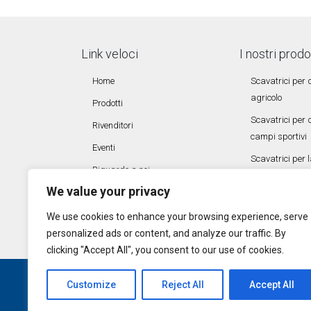
Link veloci
I nostri prodo
Home
Scavatrici per
agricolo
Prodotti
Scavatrici per
Rivenditori
campi sportivi
Eventi
Scavatrici per l
Riguardo a noi
We value your privacy
Contattaci
Siti collegati
We use cookies to enhance your browsing experience, serve
personalized ads or content, and analyze our traffic. By
clicking "Accept All", you consent to our use of cookies.
Customize
Reject All
Accept All