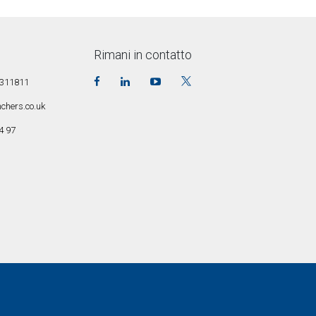
Rimani in contatto
7 311811
chers.co.uk
4 97