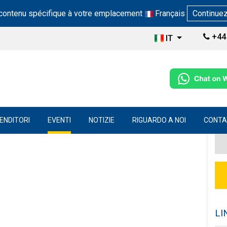
 contenu spécifique à votre emplacement
Français
Continue
+44 
IT
VENDITORI
EVENTI
NOTIZIE
RIGUARDO A NOI
CONTA
LI