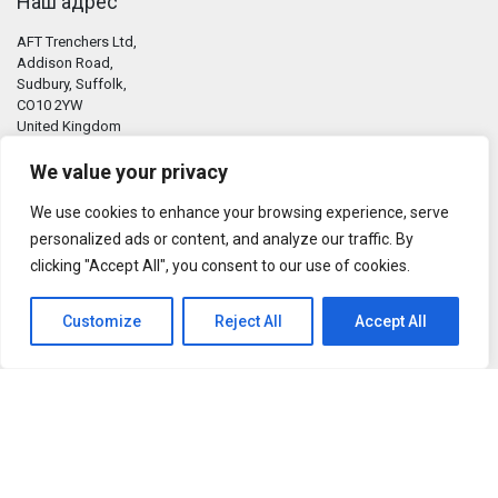
Наш адрес
AFT Trenchers Ltd,
Addison Road,
Sudbury, Suffolk,
CO10 2YW
United Kingdom
We value your privacy
Свяжитесь с нами
We use cookies to enhance your browsing experience, serve
personalized ads or content, and analyze our traffic. By
Tel: +44 (0) 1787 311811
clicking "Accept All", you consent to our use of cookies.
E-mail:
info@trenchers.co.uk
Customize
Reject All
Accept All
+44 7930 66 44 97
Оставайтесь в контакте