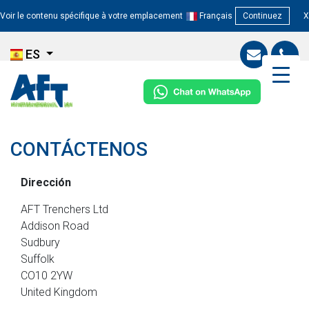
Voir le contenu spécifique à votre emplacement
Français
Continuez
X
ES
CONTÁCTENOS
Dirección
AFT Trenchers Ltd
Addison Road
Sudbury
Suffolk
CO10 2YW
United Kingdom