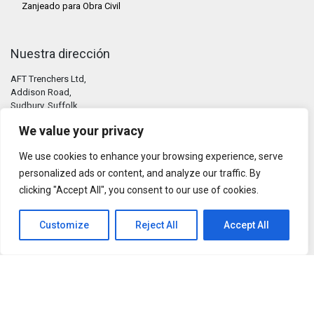
Zanjeado para Obra Civil
Nuestra dirección
AFT Trenchers Ltd,
Addison Road,
Sudbury, Suffolk,
CO10 2YW
We value your privacy
United Kingdom
We use cookies to enhance your browsing experience, serve
personalized ads or content, and analyze our traffic. By
Contáctenos
clicking "Accept All", you consent to our use of cookies.
Tel: +44 (0) 1787 311811
Customize
Reject All
Accept All
E-mail:
info@trenchers.co.uk
+44 7930 66 44 97
Mantente en contacto