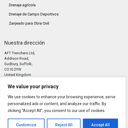
Drenaje agrícola
Drenaje de Campo Deportivos
Zanjeado para Obra Civil
Nuestra dirección
AFT Trenchers Ltd,
Addison Road,
Sudbury, Suffolk,
CO10 2YW
United Kingdom
We value your privacy
Contáctenos
We use cookies to enhance your browsing experience, serve
personalized ads or content, and analyze our traffic. By
Tel: +44 (0) 1787 311811
clicking "Accept All", you consent to our use of cookies.
E-mail:
info@trenchers.co.uk
Customize
Reject All
Accept All
+44 7930 66 44 97