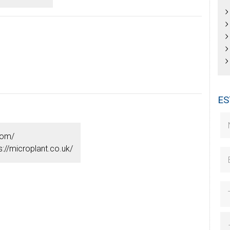
ES
com/
s://microplant.co.uk/